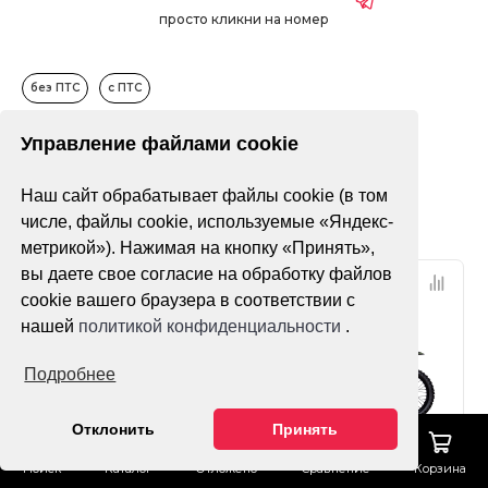
просто кликни на номер
без ПТС
с ПТС
Управление файлами cookie
Только в наличии
Наш сайт обрабатывает файлы cookie (в том
Фильтр
По популярности
числе, файлы cookie, используемые «Яндекс-
метрикой»). Нажимая на кнопку «Принять»,
вы даете свое согласие на обработку файлов
НДС 22%
НДС 22%
cookie вашего браузера в соответствии с
ПТС
ПТС
нашей
политикой конфиденциальности
.
Подробнее
Отклонить
Принять
Нет оценок
Нет оценок
Поиск
Каталог
Отложено
Сравнение
Корзина